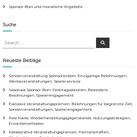
v
Sponsor-Boni und monatliche Angebote
i
Suche
g
S
S
a
e
e
a
a
r
c
r
t
Neueste Beiträge
h
c
h
i
Sonderveranstaltung Sponsorenboni: Einzigartige Belohnungen,
f
Werbeveranstaltungen, Spieleranreize
o
o
Saisonale Sponsor-Boni: Feiertagsaktionen, Besondere
r
Belohnungen, Spielerengagement
:
n
Exklusive Veranstaltungsprämien: Belohnungen für begrenzte Zeit,
Sonderveranstaltungen, Spielerengagement
Rest Packs: Wiederherstellungsgegenstände, Nutzungsstrategien,
Erwerbsmethoden
Kollaborative Veranstaltungsprämien: Partnerschaften,