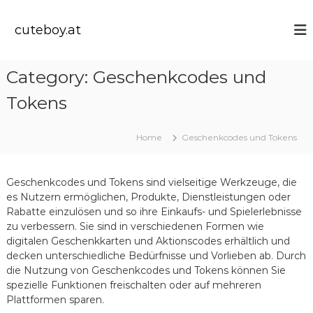
S
k
cuteboy.at
i
p
t
Category:
Geschenkcodes und
o
c
Tokens
o
n
t
Home
Geschenkcodes und Tokens
e
n
t
Geschenkcodes und Tokens sind vielseitige Werkzeuge, die
es Nutzern ermöglichen, Produkte, Dienstleistungen oder
Rabatte einzulösen und so ihre Einkaufs- und Spielerlebnisse
zu verbessern. Sie sind in verschiedenen Formen wie
digitalen Geschenkkarten und Aktionscodes erhältlich und
decken unterschiedliche Bedürfnisse und Vorlieben ab. Durch
die Nutzung von Geschenkcodes und Tokens können Sie
spezielle Funktionen freischalten oder auf mehreren
Plattformen sparen.