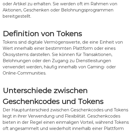
S
,
oder Artikel zu erhalten. Sie werden oft im Rahmen von
p
S
Aktionen, Geschenken oder Belohnungsprogrammen
i
t
bereitgestellt.
e
r
l
a
t
t
Definition von Tokens
i
e
p
g
Tokens sind digitale Vermögenswerte, die eine Einheit von
p
i
Wert innerhalb einer bestimmten Plattform oder eines
s
s
Ökosystems darstellen. Sie können für Transaktionen,
,
c
B
h
Belohnungen oder den Zugang zu Dienstleistungen
e
e
verwendet werden, häufig innerhalb von Gaming- oder
l
P
Online-Communities.
o
l
h
a
n
n
Unterschiede zwischen
u
u
n
n
Geschenkcodes und Tokens
g
g
e
Der Hauptunterschied zwischen Geschenkcodes und Tokens
n
liegt in ihrer Verwendung und Flexibilität. Geschenkcodes
m
bieten in der Regel einen einmaligen Vorteil, während Tokens
a
oft angesammelt und wiederholt innerhalb einer Plattform
x