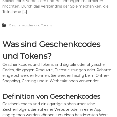
Spielerlebnis verbessern und Belohnungen maximieren
o
r
W
t
k
h
möchten. Durch das Verständnis der Spielmechaniken, die
e
i
e
o
Teilnahme […]
r
o
n
l
b
n
-
u
e
e
V
n
Geschenkcodes und Tokens
a
n
e
g
k
r
,
t
d
G
i
Was sind Geschenkcodes
i
a
o
e
m
n
n
e
und Tokens?
e
s
p
n
t
l
,
Geschenkcodes und Tokens sind digitale oder physische
s
a
S
Codes, die gegen Produkte, Dienstleistungen oder Rabatte
t
y
p
eingelöst werden können. Sie werden häufig beim Online-
r
-
i
Shopping, Gaming und in Werbeaktionen verwendet.
a
E
e
t
i
l
e
n
e
Definition von Geschenkcodes
g
f
r
i
l
b
Geschenkcodes sind einzigartige alphanumerische
e
u
o
Zeichenfolgen, die auf einer Website oder in einer App
n
s
n
:
s
eingegeben werden können, um einen bestimmten Wert
i