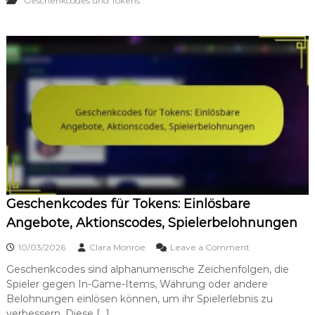
Geschenkcodes und Tokens
a
c
k
s
:
W
i
e
d
e
r
h
e
r
s
t
Geschenkcodes für Tokens: Einlösbare
e
l
Angebote, Aktionscodes, Spielerbelohnungen
l
u
o
10/03/2026
Clara Monroe
Leave a Comment
n
n
g
Geschenkcodes sind alphanumerische Zeichenfolgen, die
G
s
Spieler gegen In-Game-Items, Währung oder andere
e
g
s
Belohnungen einlösen können, um ihr Spielerlebnis zu
e
c
verbessern. Diese […]