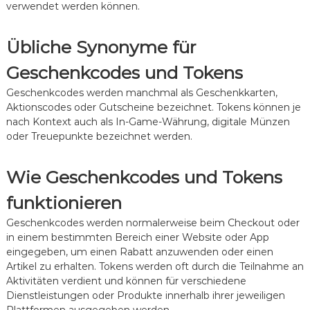
verwendet werden können.
i
m
i
Übliche Synonyme für
e
r
Geschenkcodes und Tokens
e
n
Geschenkcodes werden manchmal als Geschenkkarten,
,
E
Aktionscodes oder Gutscheine bezeichnet. Tokens können je
f
nach Kontext auch als In-Game-Währung, digitale Münzen
f
oder Treuepunkte bezeichnet werden.
i
z
i
Wie Geschenkcodes und Tokens
e
n
funktionieren
t
e
Geschenkcodes werden normalerweise beim Checkout oder
M
in einem bestimmten Bereich einer Website oder App
e
eingegeben, um einen Rabatt anzuwenden oder einen
t
Artikel zu erhalten. Tokens werden oft durch die Teilnahme an
h
o
Aktivitäten verdient und können für verschiedene
d
Dienstleistungen oder Produkte innerhalb ihrer jeweiligen
e