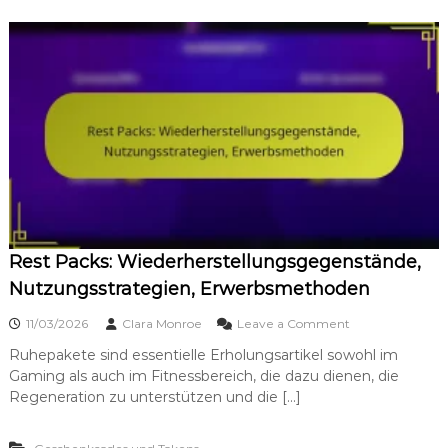
Rest Packs: Wiederherstellungsgegenstände,
Nutzungsstrategien, Erwerbsmethoden
o
11/03/2026
Clara Monroe
Leave a Comment
n
Ruhepakete sind essentielle Erholungsartikel sowohl im
R
Gaming als auch im Fitnessbereich, die dazu dienen, die
e
s
Regeneration zu unterstützen und die […]
t
P