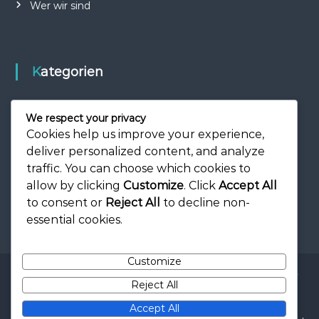
Wer wir sind
Kategorien
Eventpreise und Booster
We respect your privacy
Geschenkcodes und Tokens
Cookies help us improve your experience,
deliver personalized content, and analyze
Sponsor-Boni und monatliche Angebote
traffic. You can choose which cookies to
allow by clicking
Customize
. Click
Accept All
to consent or
Reject All
to decline non-
essential cookies.
Customize
Copyright © 2026
cuteboy.at
All rights reserved. Theme:
Flash
by
Reject All
ThemeGrill. Powered by
WordPress
Nutzungsbedingungen
Kontaktieren Sie uns
Accept All