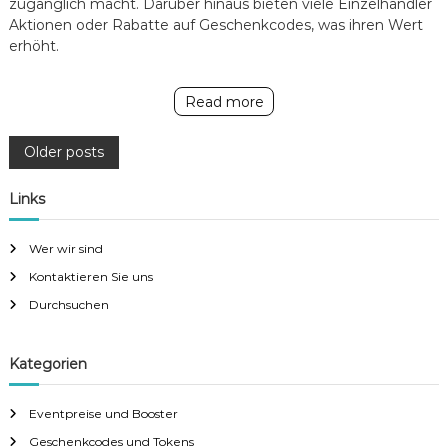
zugänglich macht. Darüber hinaus bieten viele Einzelhändler
Aktionen oder Rabatte auf Geschenkcodes, was ihren Wert
erhöht.
Read more
P
Older posts
o
Links
s
Wer wir sind
Kontaktieren Sie uns
t
Durchsuchen
s
Kategorien
n
Eventpreise und Booster
a
Geschenkcodes und Tokens