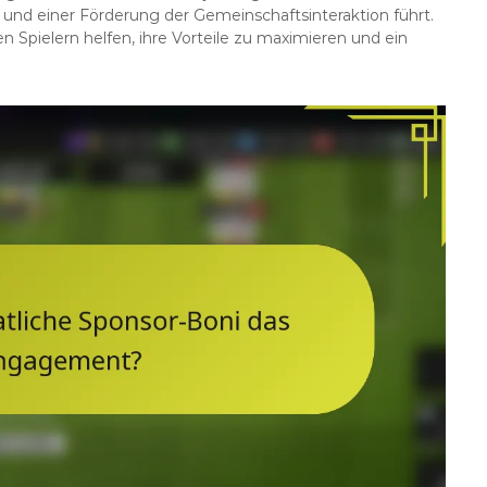
 und einer Förderung der Gemeinschaftsinteraktion führt.
n Spielern helfen, ihre Vorteile zu maximieren und ein