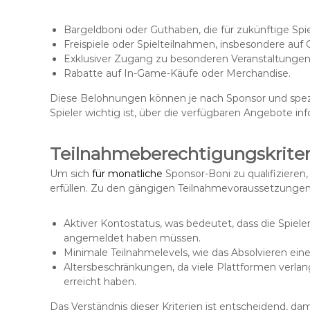
Bargeldboni oder Guthaben, die für zukünftige Sp
Freispiele oder Spielteilnahmen, insbesondere auf
Exklusiver Zugang zu besonderen Veranstaltungen 
Rabatte auf In-Game-Käufe oder Merchandise.
Diese Belohnungen können je nach Sponsor und spezifi
Spieler wichtig ist, über die verfügbaren Angebote inf
Teilnahmeberechtigungskriter
Um sich
für monatliche
Sponsor-Boni zu qualifizieren
erfüllen. Zu den gängigen Teilnahmevoraussetzunge
Aktiver Kontostatus, was bedeutet, dass die Spiel
angemeldet haben müssen.
Minimale Teilnahmelevels, wie das Absolvieren ei
Altersbeschränkungen, da viele Plattformen verlang
erreicht haben.
Das Verständnis dieser Kriterien ist entscheidend, dami