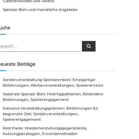
Geschenkcodes und Tokens
Sponsor-Boni und monatliche Angebote
uche
S
e
a
r
c
eueste Beiträge
h
Sonderveranstaltung Sponsorenboni: Einzigartige
Belohnungen, Werbeveranstaltungen, Spieleranreize
Saisonale Sponsor-Boni: Feiertagsaktionen, Besondere
Belohnungen, Spielerengagement
Exklusive Veranstaltungsprämien: Belohnungen für
begrenzte Zeit, Sonderveranstaltungen,
Spielerengagement
Rest Packs: Wiederherstellungsgegenstände,
Nutzungsstrategien, Erwerbsmethoden