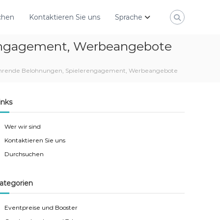
chen
Kontaktieren Sie uns
Sprache
rengagement, Werbeangebote
kehrende Belohnungen, Spielerengagement, Werbeangebote
inks
Wer wir sind
Kontaktieren Sie uns
Durchsuchen
ategorien
Eventpreise und Booster