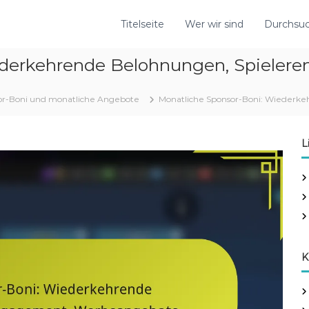
Titelseite
Wer wir sind
Durchsu
ederkehrende Belohnungen, Spiele
or-Boni und monatliche Angebote
Monatliche Sponsor-Boni: Wieder
L
K