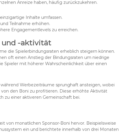
inzelnen Anreize haben, häufig zurückzukehren.
nzigartige Inhalte umfassen.
 und Teilnahme erhöhen.
öhere Engagementlevels zu erreichen.
 und -aktivität
e die Spielerbindungsraten erheblich steigern können.
en oft einen Anstieg der Bindungsraten um niedrige
die Spieler mit höherer Wahrscheinlichkeit über einen
ler während Werbezeiträume sprunghaft ansteigen, wobei
on den Boni zu profitieren. Diese erhöhte Aktivität
h zu einer aktiveren Gemeinschaft bei.
eit von monatlichen Sponsor-Boni hervor. Beispielsweise
nussystem ein und berichtete innerhalb von drei Monaten