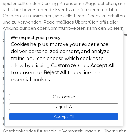
Spieler sollten den Gaming-Kalender im Auge behalten, um
sich über bevorstehende Events zu informieren und ihre
Chancen zu maximieren, spezielle Event-Codes zu erhalten
und zu verwenden. Regelmäßiges Überprüfen offizieller
Ankündigungen oder Community-Foren kann den Spielern
helfen, auf dem Laufenden zu bleiben, wann diese exklusiven
We respect your privacy
Codes verfügbar werden.
Cookies help us improve your experience,
deliver personalized content, and analyze
Gültigkeitszeiträume der Codes
traffic. You can choose which cookies to
allow by clicking
Customize
. Click
Accept All
Die Gültigkeitszeiträume für Geschenkcodes für spezielle
to consent or
Reject All
to decline non-
Veranstaltungen sind normalerweise kürzer, was die
Notwendigkeit einer zeitnahen Einlösung betont. Spieler
essential cookies.
müssen schnell handeln, um diese Codes zu nutzen, bevor
sie ablaufen. Reguläre Codes können hingegen
Customize
großzügigere Gültigkeitszeiträume haben, die es den
Spielern ermöglichen, sie nach Belieben einzulösen.
Reject All
Accept All
Um wertvolle Belohnungen nicht zu verpassen, sollten
Spieler sich angewöhnen, die Ablaufdaten der
Geschenkcodes für spezielle Veranstaltungen zu überprüfen