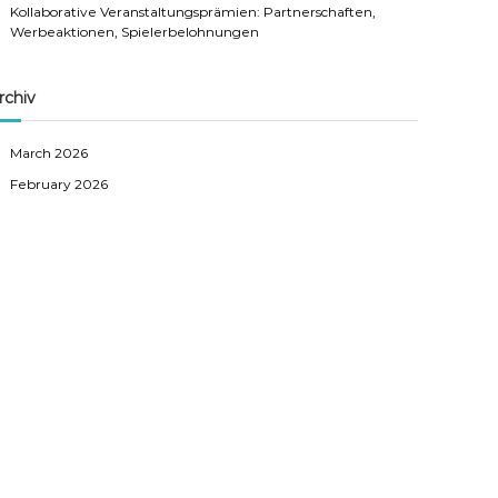
Kollaborative Veranstaltungsprämien: Partnerschaften,
Werbeaktionen, Spielerbelohnungen
rchiv
March 2026
February 2026