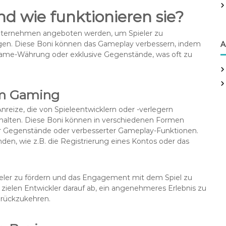
d wie funktionieren sie?
nternehmen angeboten werden, um Spieler zu
ftigen. Diese Boni können das Gameplay verbessern, indem
A
n-Game-Währung oder exklusive Gegenstände, was oft zu
im Gaming
reize, die von Spieleentwicklern oder -verlegern
 halten. Diese Boni können in verschiedenen Formen
siver Gegenstände oder verbesserter Gameplay-Funktionen.
den, wie z.B. die Registrierung eines Kontos oder das
Spieler zu fördern und das Engagement mit dem Spiel zu
ielen Entwickler darauf ab, ein angenehmeres Erlebnis zu
zurückzukehren.