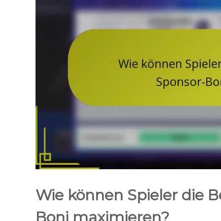
Wie können Spieler die 
Boni maximieren?