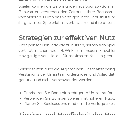
Spieler können die Belohnungen aus Sponsor-Boni ma
Bonusarten verstehen, den Zeitpunkt ihrer Beanspru
kombinieren. Durch das Verfolgen ihrer Bonusnutzung
ihr gesamtes Spielerlebnis verbessern und ihre pote
Strategien zur effektiven Nut
Um Sponsor-Boni effektiv zu nutzen, sollten sich Spi
vertraut machen, wie z.B. Willkommensboni, Einzahlu
einzigartige Vorteile, die für maximalen Nutzen gen
Spieler sollten auch die Allgemeinen Geschäftsbedin
Verständnis der Umsatzanforderungen und Ablaufdaten
genutzt und nicht verschwendet werden.
Priorisieren Sie Boni mit niedrigeren Umsatzanfor
Verwenden Sie Boni bei Spielen mit höheren Rück
Planen Sie Spielsessions rund um die Verfügbarke