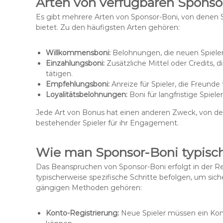
Arten von verfügbaren Sponso
Es gibt mehrere Arten von Sponsor-Boni, von denen Spi
bietet. Zu den häufigsten Arten gehören:
Willkommensboni:
Belohnungen, die neuen Spieler
Einzahlungsboni:
Zusätzliche Mittel oder Credits, d
tätigen.
Empfehlungsboni:
Anreize für Spieler, die Freunde 
Loyalitätsbelohnungen:
Boni für langfristige Spiel
Jede Art von Bonus hat einen anderen Zweck, von de
bestehender Spieler für ihr Engagement.
Wie man Sponsor-Boni typisc
Das Beanspruchen von Sponsor-Boni erfolgt in der Re
typischerweise spezifische Schritte befolgen, um sich
gängigen Methoden gehören:
Konto-Registrierung:
Neue Spieler müssen ein Kon