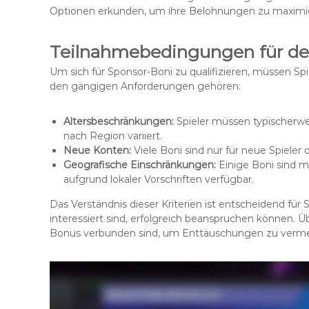
Optionen erkunden, um ihre Belohnungen zu maximi
Teilnahmebedingungen für den
Um sich für Sponsor-Boni zu qualifizieren, müssen Sp
den gängigen Anforderungen gehören:
Altersbeschränkungen:
Spieler müssen typischerwei
nach Region variiert.
Neue Konten:
Viele Boni sind nur für neue Spieler o
Geografische Einschränkungen:
Einige Boni sind 
aufgrund lokaler Vorschriften verfügbar.
Das Verständnis dieser Kriterien ist entscheidend für S
interessiert sind, erfolgreich beanspruchen können.
Bonus verbunden sind, um Enttäuschungen zu verme